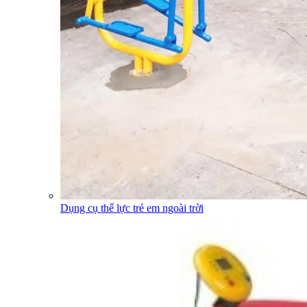
Dụng cụ thể lực trẻ em ngoài trời