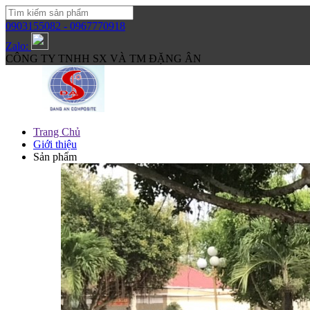
0903155082 - 0967770918
Zalo:
CÔNG TY TNHH SX VÀ TM ĐẶNG ÂN
Trang Chủ
Giới thiệu
Sản phẩm