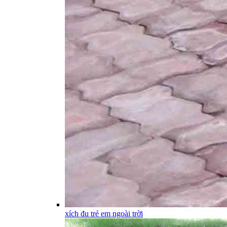
xích đu trẻ em ngoài trời