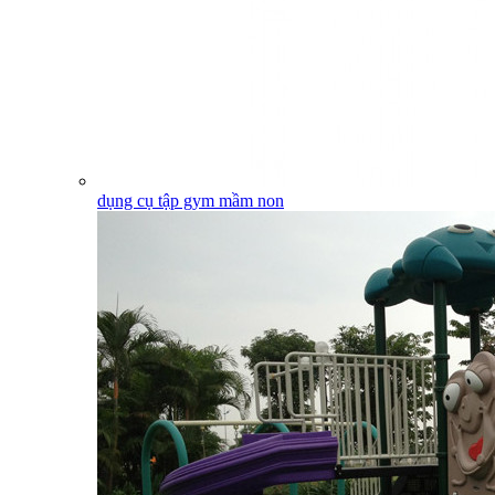
dụng cụ tập gym mầm non