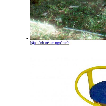
bập bênh trẻ em ngoài trời