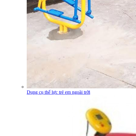
Dụng cụ thể lực trẻ em ngoài trời