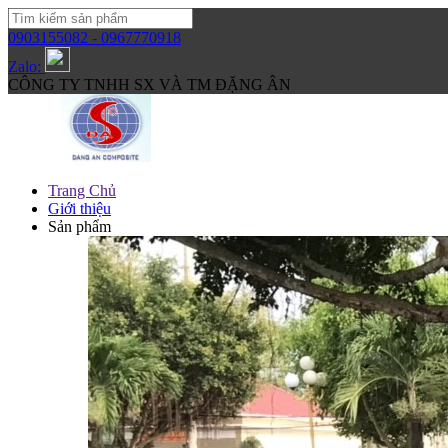
0903155082 - 0967770918
Zalo:
CÔNG TY TNHH SX VÀ TM ĐẶNG ÂN
Trang Chủ
Giới thiệu
Sản phẩm