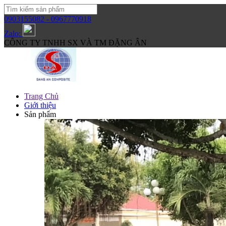
0903155082 - 0967770918
Zalo:
CÔNG TY TNHH SX VÀ TM ĐẶNG ÂN
Trang Chủ
Giới thiệu
Sản phẩm